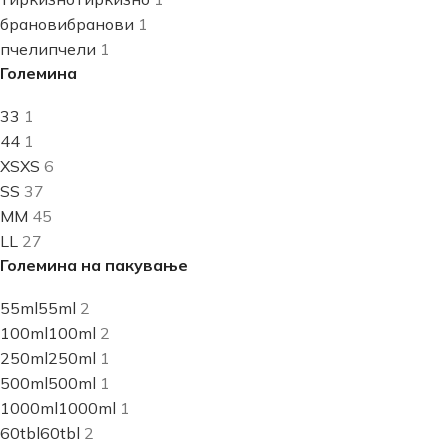
бранови
бранови
1
пчели
пчели
1
Големина
3
3
1
4
4
1
XS
XS
6
S
S
37
M
M
45
L
L
27
Големина на пакување
55ml
55ml
2
100ml
100ml
2
250ml
250ml
1
500ml
500ml
1
1000ml
1000ml
1
60tbl
60tbl
2