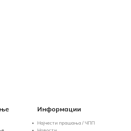
ање
Информации
Најчести прашања / ЧПП
ње
Новости