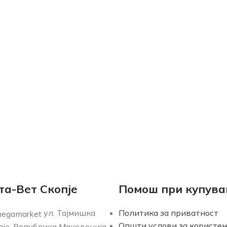
та-Вет Скопје
Помош при купув
ул. Тајмишка
Политика за приватност
Општи услови за користе
опје, Република Македонија