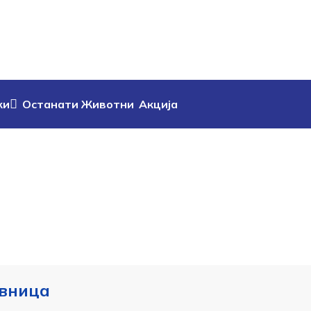
ки
Останати Животни
Акција
вница