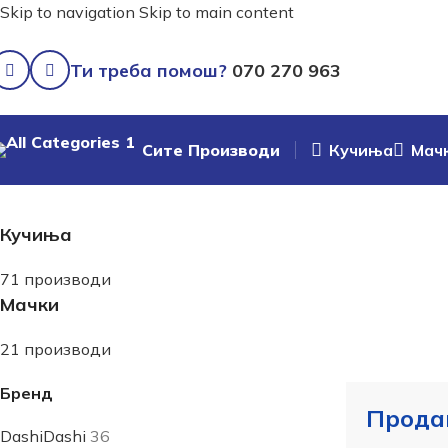
Skip to navigation
Skip to main content
Ти треба помош?
070 270 963
Сите Производи
Кучиња
Мач
Почетна
/
Shop
Кучиња
71 производи
Мачки
21 производи
Бренд
Прода
Dashi
Dashi
36