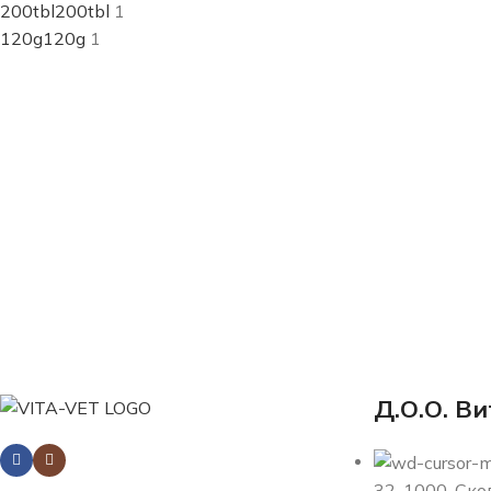
200tbl
200tbl
1
120g
120g
1
Д.О.О. Ви
32, 1000, Ск