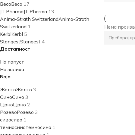
Beco
Beco
17
JT Pharma
JT Pharma
13
Anima-Strath Switzerland
Anima-Strath
Switzerland
1
Нема произв
Kerbl
Kerbl
5
Stangest
Stangest
4
Достапност
На попуст
На залиха
Боја
Жолто
Жолто
3
Сино
Сино
3
Црно
Црно
2
Розево
Розево
3
сиво
сиво
1
темносино
темносино
1
тиркизно
тиркизно
1