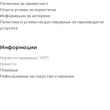
Политика за приватност
Општи услови за користење
Информации за испорака
Политика и услови на доставување на производите/
услугите
Информации
Најчести прашања / ЧПП
Новости
Плаќање
Рефундирање на средства и нарачки
Рекламации
Сите права се задржани од
Вита Вет ДОО - Скопје
2026.