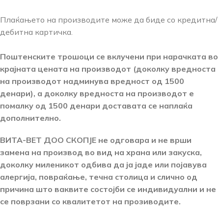
Плаќањето на производите може да биде со кредитна/
дебитна картичка.
Поштенските трошоци се вклучени при нарачката во
крајната цената на производот (доколку вредноста
на производот надминува вредност од
1500
денари), а доколку вредноста на производот е
помалку од
1500
денари
доставата се наплаќа
дополнително.
ВИТА-ВЕТ ДОО СКОПЈЕ не одговара и не врши
замена на производ
во вид на храна или закуска,
доколку миленикот одбива да ја јаде или појавува
алергија, повраќање, течна столица и слично од
причина што ваквите состојби се индивидуални и не
се поврзани со квалитетот на прозиводите.