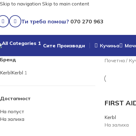
Skip to navigation
Skip to main content
Ти треба помош?
070 270 963
Сите Производи
Кучиња
Мач
Бренд
Почетна
/
Ку
Kerbl
Kerbl
1
Достапност
FIRST AI
На попуст
Kerbl
На залиха
На залиха