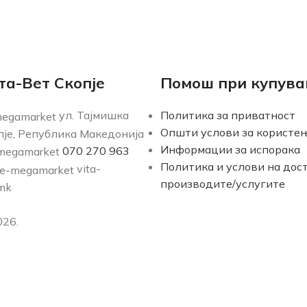
та-Вет Скопје
Помош при купув
ул. Тајмишка
Политика за приватност
Општи услови за користе
опје, Република Македонија
Информации за испорака
070 270 963
Политика и услови на дос
vita-
производите/услугите
.mk
26.
Мени
Продавница