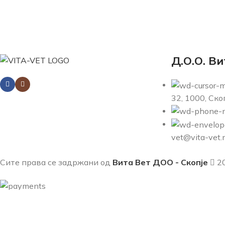
Д.О.О. Ви
32, 1000, Ск
vet@vita-vet
Сите права се задржани од
Вита Вет ДОО - Скопје
20