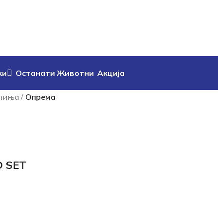
ки
Останати Животни
Акција
чиња
/
Опрема
D SET