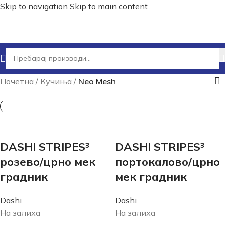
Skip to navigation
Skip to main content
Почетна
/
Кучиња
/
Neo Mesh
DASHI STRIPES³
DASHI STRIPES³
розево/црно мек
портокалово/црно
градник
мек градник
Dashi
Dashi
На залиха
На залиха