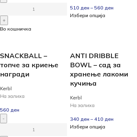
510
ден
–
560
ден
Избери опција
Во кошничка
SNACKBALL –
ANTI DRIBBLE
топче за криење
BOWL – сад за
награди
хранење лакоми
кучиња
Kerbl
На залиха
Kerbl
На залиха
560
ден
340
ден
–
410
ден
Избери опција