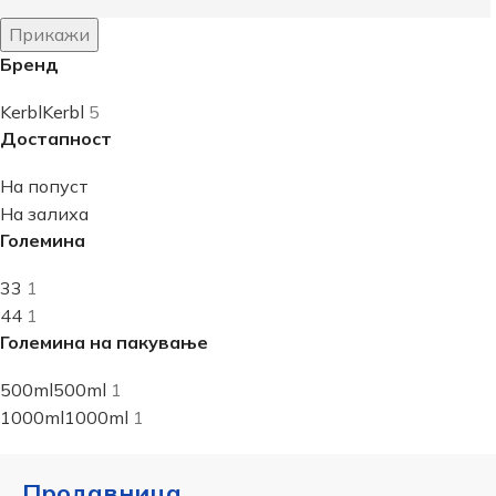
Прикажи
Бренд
Kerbl
Kerbl
5
Достапност
На попуст
На залиха
Големина
3
3
1
4
4
1
Големина на пакување
500ml
500ml
1
1000ml
1000ml
1
Продавница